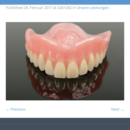
Published
28. Februar 2017
at 426×282 in
Unsere Leistungen
.
← Previous
Next →