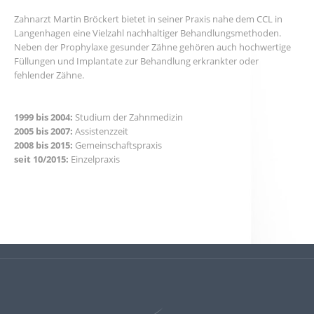
Zahnarzt Martin Bröckert bietet in seiner Praxis nahe dem CCL in
Langenhagen eine Vielzahl nachhaltiger Behandlungsmethoden.
Neben der Prophylaxe gesunder Zähne gehören auch hochwertige
Füllungen und Implantate zur Behandlung erkrankter oder
fehlender Zähne.
1999 bis 2004:
Studium der Zahnmedizin
2005 bis 2007:
Assistenzzeit
2008 bis 2015:
Gemeinschaftspraxis
seit 10/2015:
Einzelpraxis