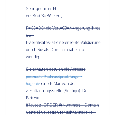
Sehr geehrter H=
err Br=C3=B6ckert,
F=C3=BCr die Verl=C3=A4ngerung Ihres
SS=
L Zertifikates ist eine erneute Validierung
durch Sie als Domaininhaber not=
wendig.
Sie erhalten dazu an die Adresse
postmaster@zahnarztpraxis-langen=
eine E-Mail von der
hagen.de
Zertifizierungsstelle (Sectigo). Der
Betre=
ff lautet: „ORDER #(Nummer) – Domain
Control Validation for zahnarztpraxis-=