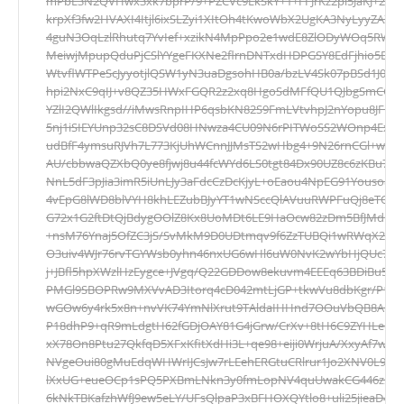
mPbE3N2QVHwx3xk7bprP/9+PZCVc9EkSkY+1+FFJrKz2pl5JaKJ+2K
krpXf3fw2HVAXI4Itjl6ixSLZyi1XItOh4tKwoWbX2UgKA3NyLyyZAZ8
4guN3OqLzlRhutq7YvIef+xzikN4MpPpo2e1wdE8ZlODyWOq5RWW
MeiwjMpupQduPjCSlYYgeFKXNe2flrnDNTxdHDPGSY8EdFjhio5EDDy
WtvflWTPeScJyyotjlQSW1yN3uaDgsohHB0a/bzLV4Sk07pBSd1J0/3
hpi2NxC9qIJ+v8QZ35HWxFGQR2z2xq8HgoSdMFfQU1QJbgSmCGuK
YZlI2QWlIkgsd//iMwsRnpIHP6qsbKN82S9FmLVtvhpJ2nYopu8JFFp
5nj1iSIEYUnp32sC8DSVd08HNwza4CU09N6rPITWoSS2WOnp4Exlq
udBfF4ymsuRJVh7L773KjUhWCnnJJMsTS2wHbg4+9N26rnCGl+wxTIz
AU/cbbwaQZXbQ0ye8fjwj8u44fcWYd6LS0tgt84Dx90UZ8c6zKBu7y
NnL5dF3pJia3imR5iUnLJy3aFdcCzDcKjyL+oEaou4NpEG91Youso8
4vEpG8lWD8blVYH8khLEZubBJyYT1wNSccQlAVuuRWPFuQj8eTQYv+
G72x1G2ftDtQjBdygOOlZ8Kx8UoMDt6LE9HaOcw82zDm5BfJMdiM8f
+nsM76Ynaj5OfZC3jS/SvMkM9D0UDtmqv9f6ZzTUBQi1wRWqX2yW
O3uiv4WJr76rvTGYWsb0yhn46nxUG6wHl6uW0NvK2wYbHjQUc76A+
j+JBfl5hpXWzlHzEygce+JVgq/Q22GDDow8ekuvm4EEEq63BDiBu5PN
PMGl9SBOPRw9MXVvAD3Itorq4cD042mtLjGP+tkwVu8dbKgr/P1K3
wGOw6y4rk5x8n+nvVK74YmNlXrut9TAldaIHHnd7OOuVbQB8A6Pw
P18dhP9+qR9mLdgtH62fGDjOAY81G4jGrw/CrXv+8tH6C9ZYHLecw
xX78On8Ptu27QkfqD5XFxKfitXdHi3L+qe98+eiji0WrjuA/XxyAf7w
NVgeOui80gMuEdqWHWrIJCsJw7rLEehERGtuCRlrur1Jo2XNV0L9E
lXxUG+eueOCp1sPQ5PXBmLNkn3y0fmLopNV4quUwakCG446zsgCg
6kNkTBKafzhWfJ9ew5eLY/UFsQlpaP3xBFHOXQYtlo8+uli25jieaD4E