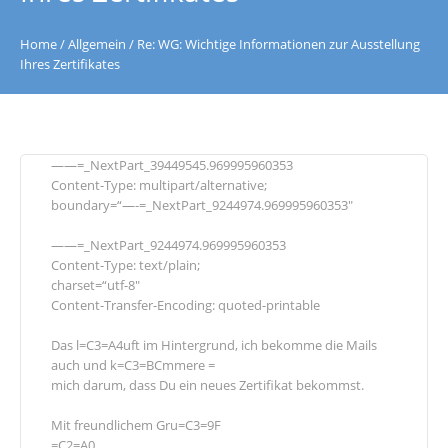
Home
/
Allgemein
/
Re: WG: Wichtige Informationen zur Ausstellung
Ihres Zertifikates
——=_NextPart_39449545.969995960353
Content-Type: multipart/alternative;
boundary=“—-=_NextPart_9244974.969995960353″
——=_NextPart_9244974.969995960353
Content-Type: text/plain;
charset=“utf-8″
Content-Transfer-Encoding: quoted-printable
Das l=C3=A4uft im Hintergrund, ich bekomme die Mails
auch und k=C3=BCmmere =
mich darum, dass Du ein neues Zertifikat bekommst.
Mit freundlichem Gru=C3=9F
=C2=A0