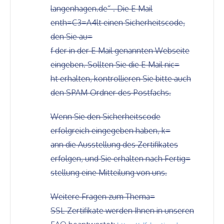
langenhagen.de“ . Die E-Mail
enth=C3=A4lt einen Sicherheitscode,
den Sie au=
f der in der E-Mail genannten Webseite
eingeben. Sollten Sie die E-Mail nic=
ht erhalten, kontrollieren Sie bitte auch
den SPAM-Ordner des Postfachs.
Wenn Sie den Sicherheitscode
erfolgreich eingegeben haben, k=
ann die Ausstellung des Zertifikates
erfolgen, und Sie erhalten nach Fertig=
stellung eine Mitteilung von uns.
Weitere Fragen zum Thema=
SSL-Zertifikate werden Ihnen in unseren