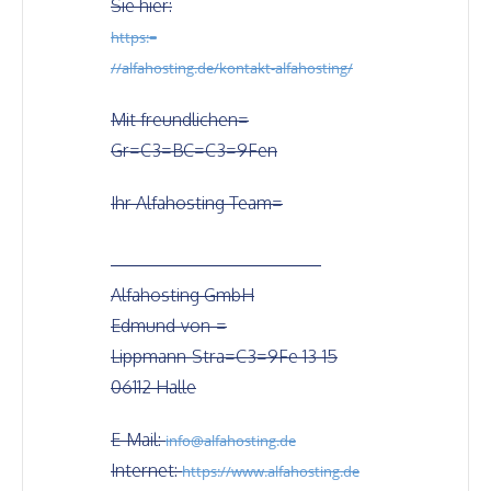
Sie hier:
https:=
//alfahosting.de/kontakt-alfahosting/
Mit freundlichen=
Gr=C3=BC=C3=9Fen
Ihr Alfahosting Team=
————————————
Alfahosting GmbH
Edmund-von-=
Lippmann-Stra=C3=9Fe 13-15
06112 Halle
E-Mail:
info@alfahosting.de
Internet:
https://www.alfahosting.de