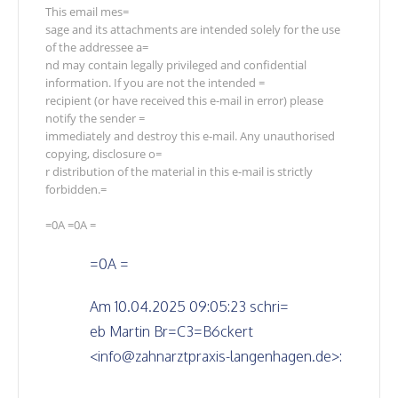
This email mes=
sage and its attachments are intended solely for the use
of the addressee a=
nd may contain legally privileged and confidential
information.
If you are not the intended =
recipient (or have received this e-mail in error) please
notify the sender =
immediately and destroy this e-mail. Any unauthorised
copying, disclosure o=
r distribution of the material in this e-mail is strictly
forbidden.
=
=0A =0A =
=0A =
Am 10.04.2025 09:05:23 schri=
eb Martin Br=C3=B6ckert
<info@zahnarztpraxis-langenhagen.de>: