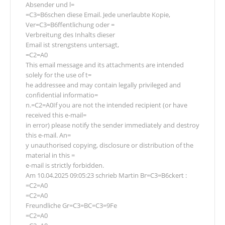
Absender und l=
=C3=B6schen diese Email. Jede unerlaubte Kopie,
Ver=C3=B6ffentlichung oder =
Verbreitung des Inhalts dieser
Email ist strengstens untersagt,
=C2=A0
This email message and its attachments are intended
solely for the use of t=
he addressee and may contain legally privileged and
confidential informatio=
n.=C2=A0If you are not the intended recipient (or have
received this e-mail=
in error) please notify the sender immediately and destroy
this e-mail. An=
y unauthorised copying, disclosure or distribution of the
material in this =
e-mail is strictly forbidden.
Am 10.04.2025 09:05:23 schrieb Martin Br=C3=B6ckert :
=C2=A0
=C2=A0
Freundliche Gr=C3=BC=C3=9Fe
=C2=A0