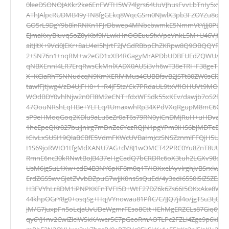
0leeDSONOJAKkr2ke6EnFWTH5W74lgrs64UuVJhusFvvLbTnIy5x
AThJAlpcRUDMB49yTN8fgGEkq8WqcGSm0NJwlX3pb3FZOYZu8oHD
GO5rL9DgY9b8lnRNKn1PJrDbwep4MNbcbwmkE5NmmVtYjJj0PLhTz
EJmaKxyBluvqSoZ0yKbf9I/LwkHnOOEuuSfxVpeVnkL5M+U46VjfNV
aitJltX+9Vci0JEKr+8aU4eI5hJrtF2JVGdRBbpEhZKRpw8Q9OBQQYR
2+SN76n1+nqRM+w2eGD1xXB4RGagyMrAPDbUDBFUEdZQWU/f44d9
qNBXEnnI4LR7ErqRwsCkMnlXADX0AUSi3vh6wT38eTRI+F38geTrko
X+KCiaRhTSNNudcqN9KmXERlViMus4CUBBfsvB2JSTt80ZW0sCl7/
tawfFjtjwg4/zD4UjFH0+1+R4jF5tz/Ck7PRdaUL9txVflOHUVt9MO
WOdBDY0vhlNjw2n0Fl8M2eCNT+fdxWFSdk55xKEv/dawjb7oS2Rjt9EL
47OouNRshLqHBe+YLFLq/IUmaxwhRp34XPdVXqRgupM8mC6GEST
sP9eHMoqGoq2KDlu9aLu6eZr0aT6s79RN0yiCnDMjRuH+uHDvaEhh
1heEpeQKr827bujjnirg7mDnZe6YezRQjN1pgYPm9iHS6bjMDTeDpJCi
ICIvLxSUSI19QlaBCBfE5VdmFKWcUVBaImJczSNSZznmlFFQjH5Uq
I1S69joRWIO1tfgMdXANU7AG+dV8J1wOMCT42PRC0Yu8ZnT8UUV2
RmnE6nc30kRNwtBoJB437eHgCadQ7bCRDRc6oX3tuh2LGXv98dvB
UsM6jgSuL1Xw+cdD4B3NY6pKF8m0q1T/IOXxelAyvlrghJvBSrxlw7yz
ErdZGS5wvGjetZVvbDZpuG7wjJK0nsSsQuEd/4y3edI6550i5iZSZE/5
H3FVYhLr8DM1iPNPKKFnTVFI5D+WtF27DZ6k6Zs66I5OKxAke8WMd
44khpOGrY8g0+osqSg+HqjVYnowau81PfIC/C/JJQ7jil4o/jgTSu3tj0c
jM/G7juxpFn5oLcjaUvUDeWgmrFEso8Ctt+IEhMgERZCLs87Giq6yu
qy6YJ1nv2CwiZlciWSkKAwer5C7pGeoRmAOTLPc2FZLl4Zge9p6kLVu