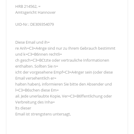
HRB 214562, =
Amtsgericht Hannover
UID-Nr.: DE309354079
Diese Email und ih=
re Anh=C3=A4nge sind nur zu Ihrem Gebrauch bestimmt
und k=C3=B6nnen rechtli=
ch gesch=C3=BCtzte oder vertrauliche Informationen
enthalten. Sollten Sie n=
icht der vorgesehene Empf=C3=A4nger sein (oder diese
Email versehentlich er=
halten haben), informieren Sie bitte den Absender und
l=C3=B6schen diese Em=
ail. Jede unerlaubte Kopie, Ver=C3=B6ffentlichung oder
Verbreitung des Inha=
lts dieser
Email ist strengstens untersagt,