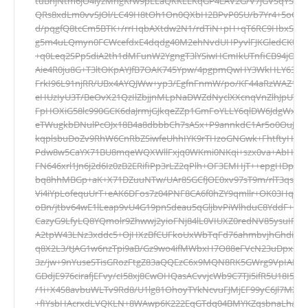
tuBnjNtm6jO4lyzMhgKrw9pLEaQKKLEKqGP4EAV2G/V7jGVSqYSND
QRs8xdLm0vvSJOl/LC49H8tOh1On0QXbH2BPvP0SU/b7Yr4+5oGUDR
d/pqgfQ8tcCm5BTK+/rrHqbAXtdw2N1/rdTiN+pH+qT6RC9HbxSRcl4
g5m4uLQmyn0FCWcefdxE4dqdg40M2ehNvdUHPyvlFJKGledCKt3Pc
+q0Leq2SPpSdiA2th1dMFunW2YgngT3lYSiwHCmIkUTnfiCB94jOw
Aie4R0ju8G+T3ltOKpAYJfB7OAK745Ypw/4pgpmQwHY3WkHLY631FR
FrkI96L91njRR/UBx4AYQJWw+yp3/EgfnFnmW/po/KF44aRzWAZ1Q
eHUzIyU3T/BeOvX21QzIlZbjjnMLpNaDWZdNyclXXcnqVnZlhJpUYl
FpHOXiG58lc990GCK6daJrmjGJkqeZZp1GmFoYLLY6qlDW6JdgWxAsd
eTWugkbDNulPcOJx18B4a8dbbbCh7sASx+P9annkdC1Ar5o0OuJiGvt
kqplsbuDoZv9RhW6CnRbZSiwfeUhhIYK9rTHzoGNGwk+FhtftyHn
Pdw8w5CaYX71BU8mqeWQXWllFxjq0WKmi0NKqi+szx0va+AbHI3Gr
FN646xrl1Jn6j2d6Iz0zB2ERifiPp3rLZ2qPlh+OF3EMHjT++epgHDp5
bq8hhMBGp+aK+X71DZuuNTw/UAr8SGCfJOE0xv97sT9m/rlT3qsb
Vi4iYpLofequUrT+eAK6DFos7z04PNF8CA6f0hZY9qmllr+OK03HqRmV
oBn/jtbv64wE1lLeap9vU4G19pnSdeau5qGljbvPiWlhduC8YddF+Ux1
CazyG9LfyLQ8YQmolr9Zhwwj2yioFNj84lL0VIUXZ0redNV85ysuIRWTf
A2tpW43LNz3xddc5+OjHXzBfCUFkoUxWbTqFd76ahmbvjhGhdi5dl
q8X2L3/tJAG1w6nzTpi9aB/Gz9wo4ifMWbxH7O88eFVcN23uDpxSw
3z/jw+9nYuseSTisGRozFtgZ83aQQEzC6x9MQN8RK5GWrg9VpIANS
GDdjE976cirafjEFvy/cI58xj8CwOHQasACvvjcWb9C7TJi5ifR5U18I5gT
/1i+X4S8avbuWLTv9Rd8/U1lg81OhoyTYkNcvuFJMjEF99yC6Jl7MXf
+fIYsbHAcrxdLVQKLN+8WAwp6K222EqGTdq04BMYKZqsbnaLha9/jsf