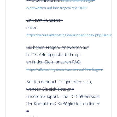
FAQ beantwortet:
https://alfahosting.d=
e/antworten-auf-ihre-fragen/?cid=3D61
Link zum Kundenc=
enter:
https://secure.alfahosting.de/kunden/index.php/Benutzer
Sie haben Fragen? Antworten auf
h=C3=A4ufig gestellte Frag=
en finden Sie in unseren FAQ:
https://alfahosting.de/antworten-auf-ihre-fragen/
Sollten dennoch Fragen offen sein,
wenden Sie sich bitte an=
unseren Support. Eine =C3=9Cbersicht
der Kontaktm=C3=B6glichkeiten finden
=