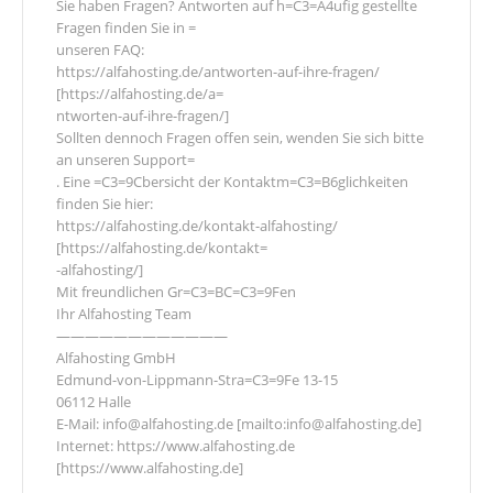
Sie haben Fragen? Antworten auf h=C3=A4ufig gestellte
Fragen finden Sie in =
unseren FAQ:
https://alfahosting.de/antworten-auf-ihre-fragen/
[https://alfahosting.de/a=
ntworten-auf-ihre-fragen/]
Sollten dennoch Fragen offen sein, wenden Sie sich bitte
an unseren Support=
. Eine =C3=9Cbersicht der Kontaktm=C3=B6glichkeiten
finden Sie hier:
https://alfahosting.de/kontakt-alfahosting/
[https://alfahosting.de/kontakt=
-alfahosting/]
Mit freundlichen Gr=C3=BC=C3=9Fen
Ihr Alfahosting Team
————————————
Alfahosting GmbH
Edmund-von-Lippmann-Stra=C3=9Fe 13-15
06112 Halle
E-Mail: info@alfahosting.de [mailto:info@alfahosting.de]
Internet: https://www.alfahosting.de
[https://www.alfahosting.de]