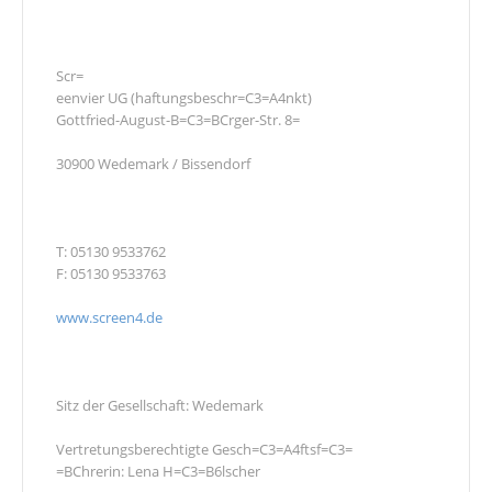
Scr=
eenvier UG (haftungsbeschr=C3=A4nkt)
Gottfried-August-B=C3=BCrger-Str. 8=
30900 Wedemark / Bissendorf
T: 05130 9533762
F: 05130 9533763
www.screen4.de
Sitz der Gesellschaft: Wedemark
Vertretungsberechtigte Gesch=C3=A4ftsf=C3=
=BChrerin: Lena H=C3=B6lscher