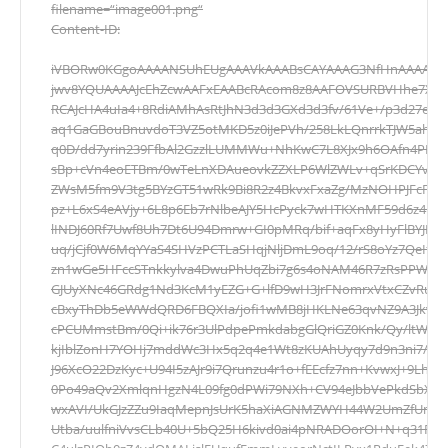
filename=“image001.png“
Content-ID:
iVBORw0KGgoAAAANSUhEUgAAAVkAAABsCAYAAAG3NfHnAAAAAX
jwv8YQUAAAAJcEhZcwAAFxEAABcRAcom8z8AAFOVSURBVHhe7X0F
RCAJcHA4uIa4+8RdiAMhAsRtJhN3d3d3GXd3d3fv/61Ve+/p3d27e3o
aq1GaGBouBnuvdoT3VZ5otMKD5z0iJePVh/258LkLQnrrkTJW5aho3
q0D/dd7yrin239FfbAl2GzzlLUMMWu+NhKwC7L8XJx9h6OAfn4PLvk
sBp+cVn4eoETBm/0wTeLnXDAueovkZZXLP6WlZWLv+qSrKDCYvA1
ZWsM5fm9V3tg5BYzGT51wRk9Bi8R2z4BkvxFxaZg/MzNOHPJFcFh
pz+L6xS4eAVjy+6L8p6Eb7rNlbeAJY5HcPyck7wHTKXnMF59d6z4u9
lINDJ60Rf7Uwf8Uh7Dt6U94Dmrw+GI0pMRq/bif+aqFx8yHyFlBYJImI
uq/jCjf0W6MqYYaS4SHVzPCTLaSHqjNljDmL9oq/12/rS8oYz7QeIf2
zn1wGe5HFccSTnkkylva4DwuPhUqZbi7g6s4oNAM46R7zRsPPWpG
GJUyXNc46GRdg1Nd3KcM1yEZG+G+lfD9wH3JrFNomrxVtxCZvRuS
cBxyThDb5eWWdQRD6FBQXIa/jofi1wMB8jHKLNe63qvNZ9A3Jkve
cPCUMmstBm/0Qi+ik76r3UlPdpePmkdabgGlQriGZ0Knk/Qy/ltWXg
kjIblZonH7YOHj7mddWc3Hx5q2q4e1Wt8zKUAhUyqy7d9n3ni7/vfTt
J96XcO22DzKyc+U94I5zAJr9i7Qrunzu4r1o+fEEcfz7nn+KvwxJ+9Lh
0Po49aQv2XmlqnHgzN4L09fg0dPWi79NXh+CV94eJbbVePkdSbXT
wxAVI/UkGJzZZu9IaqMepnJsUrK5haXiAGNMZWYH44W2UmZfUmXa
Utba/uulfniVvsCLb40U+5bQ25H6kivd0ai4pNRADOorOI+N+q31Frm