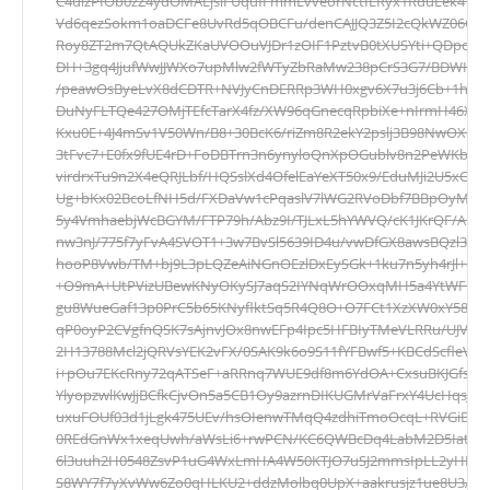
C4ulzPIOb0zZ4ydOMALjslFUqufFmmLvveorNctILRyx1RduEek47B
Vd6qezSokm1oaDCFe8UvRd5qOBCFu/denCAJJQ3Z5I2cQkWZ06O4t
Roy8ZT2m7QtAQUkZKaUVOOuVJDr1zOIF1PztvB0tXUSYti+QDpcLPX
DH+3gq4JjufWwJJWXo7upMlw2fWTyZbRaMw238pCrS3G7/BDWIpe
/peawOsByeLvX8dCDTR+NVJyCnDERRp3WH0xgv6X7u3j6Cb+1hZdVr
DuNyFLTQe427OMjTEfcTarX4fz/XW96qGnecqRpbiXe+nIrmH46X9
Kxu0E+4J4mSv1V50Wn/B8+30BcK6/riZm8R2ekY2pslj3B98NwOXr+s
3tFvc7+E0fx9fUE4rD+FoDBTrn3n6ynyloQnXpOGublv8n2PeWKbX6rl
virdrxTu9n2X4eQRJLbf/HQSslXd4OfelEaYeXT50x9/EduMJi2U5xO
Ug+bKx02BcoLfNH5d/FXDaVw1cPqaslV7lWG2RVoDbf7BBpOyMX
5y4VmhaebjWcBGYM/FTP79h/Abz9I/TJLxL5hYWVQ/cK1JKrQF/AEio
nw3nJ/775f7yFvA4SVOT1+3w7BvSl5639ID4u/vwDfGX8awsBQzl3n+
hooP8Vwb/TM+bj9L3pLQZeAiNGnOEzlDxEySGk+1ku7n5yh4rJl+ok
+O9mA+UtPVizUBewKNyOKySJ7aqS2IYNqWrOOxqMH5a4YtWFKPjG
gu8WueGaf13p0PrC5b65KNyflktSq5R4Q8O+O7FCt1XzXW0xY58/
qP0oyP2CVgfnQSK7sAjnvJOx8nwEFp4Ipc5HFBIyTMeVLRRu/UJVt
2H13788Mcl2jQRVsYEK2vFX/0SAK9k6o9S11fYFBwf5+KBCdScfleV/ul
i+pOu7EKcRny72qATSeF+aRRnq7WUE9df8m6YdOA+CxsuBKJGfsD8f
YlyopzwlKwJjBCfkCjvOn5a5CB1Oy9azrnDIKUGMrVaFrxY4UcHqsJ+49
uxuFOUf03d1jLgk475UEv/hsOIenwTMqQ4zdhiTmoOcqL+RVGiBISM
0REdGnWx1xeqUwh/aWsLi6+rwPCN/KC6QWBcDq4LabM2D5IatvOm
6l3uuh2H0548ZsvP1uG4WxLmHA4W50KTJO7uSJ2mmsIpLL2yHFkgh
S8WY7f7yXvWw6Zo0qHLKU2+ddzMolbq0UpX+aakrusjz1ue8U3A3h