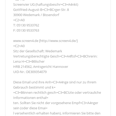
Screenvier UG (haftungsbeschr=C3=A4nkt)
Gottfried-August-B=C3=BCrger-Str. 8
30900 Wedemark / Bissendorf
=C2=A0
T: 05130 9533762
F: 05130 9533763
www.screen4.de [http://www.screen4.de/]
=C2=A0
Sitz der Gesellschaft: Wedemark
Vertretungsberechtigte Gesch=C3=A4ftsf=C3=BChrerin:
Lena H=C3=B6lscher
HRB 214562, Amtsgericht Hannover
UID-Nr.: DE309354079
Diese Email und ihre Anh=C3=A4nge sind nur zu Ihrem
Gebrauch bestimmt und k=
=C3=B6nnen rechtlich gesch=C3=BCtzte oder vertrauliche
Informationen enthal=
ten. Sollten Sie nicht der vorgesehene Empf=C3=A4nger
sein (oder diese Emai=
l versehentlich erhalten haben), informieren Sie bitte den