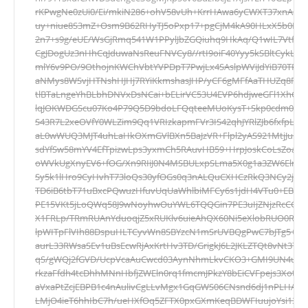
rKPwgNe0zUi0/Ei/mkiN286+ohV58vUh+KrrHAwa6yCWXT37xnA8zr
uy+niue8S3mZ+Osm9B62RHyTJ5oPxp17+pgCjM4kA90HLxX5b0KtQ8
2n7+s9g/eUE/WsGjRmq541W1PPylJbZGQiuhq9HkAq/Q1wIL7VtfG
CgJDogUz3nHhCqJduwaNsReuFNVCy8//rtI9oiF40Yyy5kSBltCykLO
mlY6v9PO/9OthojnKWChVbtYVPDpT7PwjLx4SAslpWViJdYiB70TPX52a
aNMys8WSvjHTNshHJHj7RYiKkmshasJHP/yCF6gMFfAaTHUZq8FrZ
tlBTaLngeYhBLbhDNVxDsNCai+bELirVC53U4EVP6hdjweGFl1XhG
lqJOKWDGScu07Ko4P79Q5D9bdoLFQqteeMUoKysT+Skp0cdm0M
S43R7L2xeOVfY0WLZim9Qq1VRIzkapmFVr3IS42qhJYRlZJb6fxfpLV
aL0wWUQ3MJT4uhLaHkOXmGVlBXn5BaJzVR+Flpl2yAS921MtjJu5US
sdYfSw58mYV4EfTpizwLps3yxmCh5RAuvHB59+HrpJoskCoLsZoao6
oWVkUgXnyEV6+fOG/Xn9RIiJ0N4MSBULxpSLma5X0g1a3ZW6ElrGn
Sy5k1lHro9CyHvhT73loQs30yfOGs0q3nALQuCXHCzRkQ3NCy2jabq
TD6iB6tbT71uBxcPQwuzHfuvUqUaWhlbiMFCy6s1jdH4VTu0+EB/
PE15VKt5jLoQWq58J9wNoyhwOuYWL6TQQGin7PE3uIjZNjzRcCG2Gn
X1FRLp/TRmRUAnYduoqjZ5xRUKlv6uieAhQX60Ni5eXlobRUO0RW
lpWITpFlVIh88DspuHLTCyvWn8SBYzcN1mSrUVBQgPwC7bJTg5+1d
aurL33RWsaSEv1uBsEcwRjAxKrtHv3TD/GrigkJ6L2JKLZTQt8vNt372
qS/gWQj2fGVD/UcpVcaAuCwcd03AynNhmLkvCKO3+GMI9UN4ufX
rkzaFfdh4tcDhhMNnHbfjZWEln0rq1fmcmJPkzY8bEiCVFpejs3Xot
aVxaPtZcjEBPB1c4nAulivCgLLvMgx1GqGWS06CNsnd6dj1nPLHAji
LMjO4ieT6hhIbC7h/ueHXfOq5ZFTX0pxGXmKeqBDWFIuujoYsi13wjj