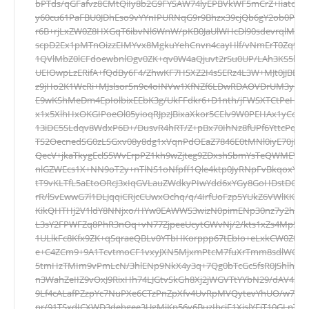
bPTds/qGFafvz8CMtQiIy8b2G9FYSAW74lyEPBVkWF5mCrZ+Iiatd
y60cu61PaFBU0JDhEso9vYYnIPURNqG9r9Bhzx39cjQb6gY2ob0PWP
r6B+rjLxZW0Z8HXGqT6ibvNl6WnW/pKB0JaUlWHcDl90sdevrqlM
scpD2Ex1pMTnOizzEIMYvx8MgkuYehCnvn4cayHlf/vNmErT0Zq9Ed
1QVlMbZ0lCFdoewbnlOgv0ZK+qv0W4aQjuvt2rSu0UP/LAh3KS5hacL
UEIOwpLzERifA+fQdBy6F4/ZhwKF7HSXZ2I4sSERz4L3W+MJt0jJBE
z9jHo2K1WcRi+MJslsor5n9c4oINVw1XfNZf6LDwRDAOVDrUM3yn2
E9wKShMeDm4EpIolbixEEbK3g/UkFFdkr6+D1nth/jFWSXTCtPeHxS
x1x5XlhHxOKGIPoeOl05yioqRJpzJBixaXkor5CElv9W0PEHAx1yCov
13iDC5SLdqv8WdxP6D+/DusvR4hRT/Z+pBx70IhNz8fUPf6YttcPq
TS2OecnedSG0zLSGxv08y8dg1xVqnPdOEaZ7846E0tMNl0iyE70jLjy
QecV+jkaTkygEclS5WvErpPZ1kh9wZjteg9ZDxshSbmYsTeQWMEVM/
nlGZWEcs1X+NN9oT2y+nTlNS1oNfpff1Qle4ktp0JyRNpFvBkqoxYJ0
tT9vKLTfL5aEtoORcJ3xIqGVLauZWdkyPIwYdd6xYGy8GoHDstDOO
rR/lSvEwwG7l1DLJqqiCRjcCUwxOchq/q/4IrfUoFzp5YUkZ6VWlKK2
KikQHTHj2V1ldY8NNjxo/HYw0EAWWS3wizN0pimENp30nz7y2hol/
L3sY2FPWFZq8PhR3nOq+vN77ZjpeeUcytGWvNj/2/kts1xZs4Mp5ft
1ULlkFc8Kfx9ZK+qSqraeQBLv0YTbHKorppp67tEbIo+eLxkCW0Zte
e+C4ZCm9+9A1TcvtmoCF1vxyJXN5MjxmPtcM7fuXrTmm8sdlWO59V
5tmHzTMIm9vPmLcN/3hlENp9NkX4y3q+7Qg0bTcGc5fsR0JShlhA0b
n3WahZeIIZ9vOxJ9RixHh74LJGtvSkGh8Xj2jWGVTtYYbN29/dAV4SP
9Lf4cALafPZzpYc7NuPXe6CTzPnZpXfv4UvRpMVQytevYhUO/w7n4c
nr/91TSxdICXWD3dehgee3UgMjKp56v6BuzIbcjE1XjslYEiT10GLpTP