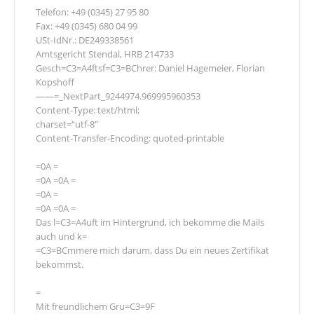
Telefon: +49 (0345) 27 95 80
Fax: +49 (0345) 680 04 99
USt-IdNr.: DE249338561
Amtsgericht Stendal, HRB 214733
Gesch=C3=A4ftsf=C3=BChrer: Daniel Hagemeier, Florian
Kopshoff
——=_NextPart_9244974.969995960353
Content-Type: text/html;
charset=“utf-8″
Content-Transfer-Encoding: quoted-printable
=0A =
=0A =0A =
=0A =
=0A =0A =
Das l=C3=A4uft im Hintergrund, ich bekomme die Mails
auch und k=
=C3=BCmmere mich darum, dass Du ein neues Zertifikat
bekommst.
=
Mit freundlichem Gru=C3=9F