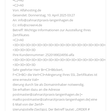
=C2=A0
=C2=A0
Von: Alfahosting.de
Gesendet: Donnerstag, 10. April 2025 03:27
An: info@zahnarztpraxis-langenhagen.de
Cc: info@screen4.de
Betreff: Wichtige Informationen zur Ausstellung Ihres
Zertifikates
=C2=A0
=3D=3D=3D=3D=3D=3D=3D=3D=3D=3D=3D=3D=3D=3D=3D=3D=3D
=3D=3D=3D=3D
Ihre Kundennummer: 2520189024956-alfa
=3D=3D=3D=3D=3D=3D=3D=3D=3D=3D=3D=3D=3D=3D=3D=3D=3D
=3D=3D=3D=3D
Sehr geehrter Herr Br=C3=B6ckert,
F=C3=BCr die Verl=C3=A4ngerung Ihres SSL Zertifikates ist
eine erneute Vali=
dierung durch Sie als Domaininhaber notwendig.
Sie erhalten dazu an die Adresse
postmaster@zahnarztpraxis-langenhagen.de [=
mailto:postmaster@zahnarztpraxis-langenhagen.de] eine
E-Mail von der Zertif=
izierungsstelle (Sectigo). Der Betreff lautet: „ORDER #