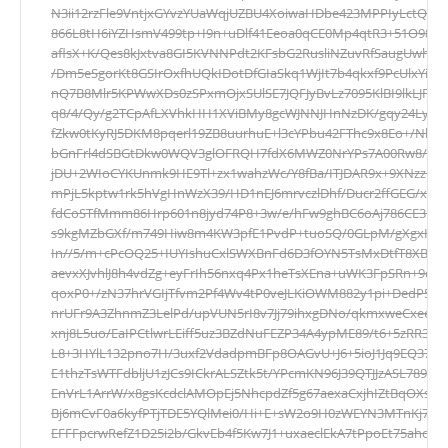
N3ii12rzFle9VntjxGYvzYUaWqjUZBU4XoiwaHDbe423MPPIyLctQ3
866L8tH6iYZHsmV499tp+I9n+uDlf41Eeoa0qCE0Mp4qtR3+51O98
aflsX+K/Qes8kJxtva8GI5KVNNPdt2KFsbG2RusliNZuvRfSaugUwhS
/Dm5eSgorKt8GSIrOxfhUQkIDotDfGIaSkq1WjIt7b4qkxf9PcUlxYiIjk
nQ7B8Mlr5KPWwXDs0zSPxmOjxSUlSE7JQFJyBvLz7095KlBI9lkLJFtW
q8/4/Qy/g2TCpAfLXVhkHH1XViBMy8gcWJNNJHnNzDK/gqy24LyFR
fZkw0tKyRJ5DKM8pqerl19ZB8uurhuE+l3cYPbu42FThc9x8Eo+/NljUl
bGnFrl4dSBGtDkw0WQV3glOFRQH7fdX6MWZ0NrYPs7A00Rw8/MLw2
jDU+2WIoCYKUnmk9HE9Tl+zx1wahzWc/Y8fBa/ITJDAR9x+9XNzzRPP
mPjL5kptw1rk5hVgHnWzX39/HD1nEJ6mrvczlDhf/Ducr2ffGEG/xftD0
fdCoSTfMmm86Hrp601n8jyd74P8+3w/e/hFw9ghBC6oAj786CE3bjM
s9kgMZbGXf/m749Hiw8m4KW3pfE1PvdP+tuoSQ/0GLpM/gXgxHk
In//5/m+cPcOQ25+IUYIshuCxlSWXBnFd6D3fOYN5TsMxDtfT8XB49U
aevxXJvhlJ8h4vdZg+eyFrIh56nxq4Px1heTsXEna+uWK3FpSRn+9dV
qoxP0+/zN37hrVGIjTfvm2Pf4Wv4tP0veJLKiOWM882y1pi+DedP5I
nrUFr9A3ZhnmZ3LelPd/upVUN5rI8v7Jj79ihxgDNo/qkmxweCxee3
xnj8L5uo/EaIPCtlwrLEiff5uz3BZdNuFEZP34A4ypME89/t6+5zRR34+
L8+3HYlL132pno7H/3uxf2VdadpmBFp8OAGvU+J6+5ioJ1Jq9EQ37Dt2S
E1thzTsWTFdbljU1zJCs9ICkrALSZtk5t/YPcmKN96J39QTJJzASL789Cq
EnVrL1ArrW/x8gsKcdclAMOpEj5NhcpdZf5g67aexaCxjhIZtBqOXsO
Bj6mCvF0a6kyfPTjTDE5YQlMei0/Hi+E+sW2o9H0zWEYN3MTnKj7XS
EFFFpcrwRefZ1D25i2b/GkvEb4f5Kw7J1+uxaeclEkA7tPpoEt75ahoJy