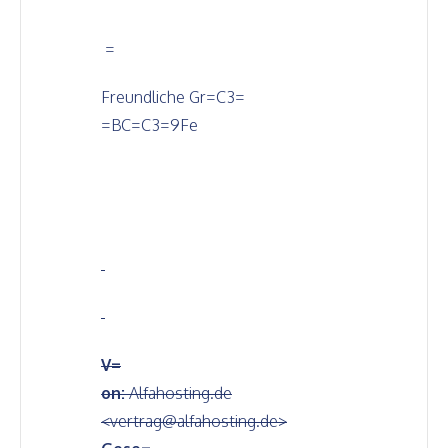
=
Freundliche Gr=C3=
=BC=C3=9Fe
V=
on:
Alfahosting.de
<vertrag@alfahosting.de>