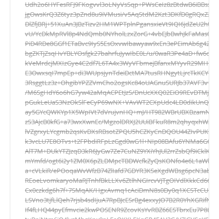
Udh2o6HYFesRFJ9FKogvvl3oLNyVsSqp+PWsCeIz8zBtdwB6iBBsx
jgOwsKrQ3Z6tyz3pZnd8u9iVMusi/v5AqStdM2Kzt3DKfD0gRQxZ2K
DlZfjBRj+51XuAn3JBzTizv2HM1WPTplnPgansxieVt9IQI6jdZeU2htqFs
vU/YcDkMpRVl8p4NdQmb0NYholLzxZorG+4vbEJbBwhJkFaMas0a2
PiD4RDe8GGf1ETaBvc9IyS5EsOxvwIbawyaw9xEn3ePEimAb6g42gb
bgZKTjZsqHvYBLYOsfgk27bahrfuJywIbE0L/u/0waR3Pe4aD+fw6o4
kVeMrdcjMXIzGye4C2df7L6TA4x3WyVFbmejBfanxMYyvR29MHGXn/
E3OwxsqI7mpEp+di3WUpsjynTdeiDctMA7tusRHNgytLjrcTkKCYGt
3RsggtLz3z+OhgibYPZZVmCho2ogsKc84oUAGnuSURJb37AVF3v16Gzv
/M6SgHdY6o6hG7yw42aMqACPEtJzS/DnUcXXQ02EiO9REvDTMjapM
pGukLeUaS3NzOkSlFeCyP69wNX+VAvWT2CXpUdc4LD0dikUnQrDt
ay5GYcQWKYp1X5WpIVt7dVrujvnHQ+mJ/HT982WBrUBXBzamNfU92
zS3AjcB0kfG+a73wxXwnEc/MgzolDRXJ2UUiBFkuR8m2qhyqxhW/JL
lVZgrxyLYcgmb2qsKvDXsRBsotZPQU5hCZKyCnDQOU44ZIvPUK9l0
k3vcLU7E8OTvs+t2FPbdiRFpLzGgd0wG1l+NIp08BAfu6YNMa6GQyi
AlT7M+DUkYTZJzqD3kR6JyGw7Ze7CuNZ9YXiYhJUl2rrZsbQf9iCklKc
mYmfd/ogt6i2y1ZM0X6pZLDMpcTBDWcfkZyQsKONfo4e6L1aWhg4aac
a+cVLkiR/ePOoqaWvWfzB74ZlIafd7GDYR3KSeXgdWBsg6pcN3abFC
REoeLvomkaryoMaRJTnhfBkLLXv6ZtlhNGIrcvVJTgOIVdlXkkCd66
Cx0czkdg6h7f+7SMqAK/HgxAvmq1cAciDmN8s0Dy0q1XCSTcCU5HIO
LSVno3tjfLlQeh7rjsb4sdIjuA7RpBJcESrBg4exxyJO7B2R0YhXGRif
If4fLHQ44pyEfmvcie2kwPOSENR9ZcovKsYvRBZ66ESTbrxEu7P8LY