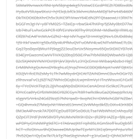
S6Ma99vnwxX/RNHpN5bJng4ekg57zstwCEGcdPREZt7D8fzxd0MmC
iYy8utV5lUqw9XoU+hjYEkiJLbfCk3IkhmUMoAMDjFbPsrt454i60Wd
OkTKOO6DbXhrCh5v3UKC9f1iVwxY64EdN2PFQtaaowLH3RKFhxctp
bGGFm3gHV+y8FYM02S+TZeiEp+rbwSk47hKPq/5JSMy0btD77wEd9
Izb74tuFLvhxGckPCfH0fYEi/sNx90Thy9YzOhM+Mdlwi0jHRWLqzdc
ClfZ87sEA4FVcMUvGZN2+4qHdV7uga72HmKIgQNx/LDUDd8skpyw
1J5HtkFizwXHg5Bu5Byi4UPfMuQVFuOMV4LwENlTxMNwE7LDLMnk
Gq27psBqo0JWui1PJ9qgjZ23ouEbrUx5Noymv65QoStDXEYB7oWk46
034EjrrGwzcmCwVVTIVXQ2BtqD50iE/Pw7YbNl9ldQWbwN5H2J8
02c5XJANNYNNYOsYJ91jkV3IJnR/Lz31QcEmsHWIbaqAbzbcH9gEto5
ErM8NhXgQcAmsDY8cghLzEJYcpZYmGCDDQ8bNpK1oWFDJtKSsnKc
XD2JVHfciERiZsMy1LTh7wMbydrQICAtTZAINDmnCBuvhOGir7ZnD
zRhsvxaFvCLJ9ZFNZ7WhIcBGsjbULwjmlImVyHTnzWisuxiG1GxllR
6y+FYcOVcKTlqt2L2JjVhoaJWpBsBXIKixCenAOnsHSc9kzC7tuxVEE
lOYcCca8YyGYfzIMK86GY82lCGyn7t8R1wRc8kuGa2Q6wpJzRcUqLm
sSgpVS/VrksZ4GdZ9zzJS7NN/qwB+9xqiNChHOW6chGBiFNZBe/zu3D
+GQ4hmxkZ7MeIjxNt1WeIs6S3mmC2vWMqc8kfZLOiXv43rX8DC8R
0M3eA4Povsk7A7D0TCgOu8TDPSoD6ULTsa1WbWhIzCrAhquRJFPB8
QZpCiT3YdFjhIWS8VDTyNUMxNRK9HD2x+JR2lPJHAZEp+fj8Lyec93k4
wPDPIyGYsNMPg9d7Ci+t7A6rwzJXtF/qih85LXGm5IofFkuOgb5f7I
hCT+cRcOtnuv9hQOwxeeDMUp9wTEprM1i3XEq0mynPnJu/zRcbk7
7hi52Qe/HQyEw7kI7LkTg7NeSbgVnAoP+g3/uGwEJ+QhNCkPIYl5CKJ