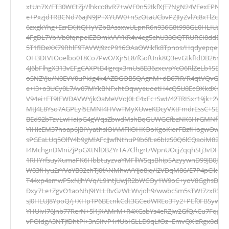
xtUn7X/FT30WCtZj//lhkco8vR7+wVF0n52IkfXJT7NgN24VFexEPN9
e+PxzjdTRBCNd76ajN9JP+XYUW0+nSzOtaUCbvPZJIyZvl7c8xTlZc
6zxgkYhg+EzrEXjitQHyVZbBAssxwULpnR6n936G8t998GL0HLIUz9D
4FgDL7YbiVb0fqnpeiEZOmkVVYKR4v4eg5ehU38OQTRURCI8ddEw3oK
5T1flDeXX79RhlF9TAVWJ9zcP916OAaOWikfk8Tpnos/Hqdyepqe1Xfk
OH3DtVtOoelbo0T8Co7PwO/Xjr5L8/fGofUnk8Q3evGtkfIdDB26rD
4J6bFlhgX313vEFgCAXPtB4igrqx3mUs8B36zxcvpYcO6RlZeLb1SBKw
oSNZYJu/N0EVV0uPkIg4k4AZDGOB5QAgnM+dB67IR/R4qtVQvGx
e+I3+o3UCy0L7Av07MYkBNFxhtOqwyeuoetH4cQ5U8EcOXkdXnprD
V94ei+FT9IFWDAVWYjkOaMeVVoJ0LC4xFc+SwI/42TRISxr19jk+2V
MtJ4L8Yso7AGPLyl5EMNI4HVwTMyXUweKDcyVXtFmdrEssC+SBSfn
BEd92bTzvLwHaipG4gWqsZbwdMshBqGUWGCfbzNK6HrGMNfp0hL
YIHlcEM37hoap6jBIYyathslOlAMFliOHKOoKgoKiorFBzfHogwOwMct
sPGEaLUq5OlfY4b9gMlAFcJJwfNthuP9b6fLe6bIzS0Q6lCQaoiM82+/7
I4MchgnDMniZjPpGXtNlDBZYrTA7Clhgrt/WpnUOcjZqqhStj3vDHF
1RHYrfsuyXumaPK6HbbtuyzvaYMFllWSqsBhipSAzyywnD99JB0JHIa
W83fHyu2rYVaYB02chTJ0fANMhwVYiJo8jq/l2VDqM86/E7P4pClk
T44xp4amwP5xNJhYVq/L9lntjUwjR2bWCOy1W9oC+yoV8GghsDrST
Dxy7Le+ZgvO1aoNhJ9IYLLBvGzWLWvjoh9/wwbcSm5sTWI7zxR3Nq
sJ0HLUJ8YpoQ/j+XHpTP6BEcnkCdt3GCedWREo3Ty2+PEf0FBSywK
YHUivI76Jnb77RerN+5l1JXAMrM+R4XGsbYs4eRZJw2GfQACu7Fqgb
vPOldgA3NTjfDhtPi+3nSIfvP1rfUbIGLLD9qLfOz+EmvQXlzRgx8cl4ljr