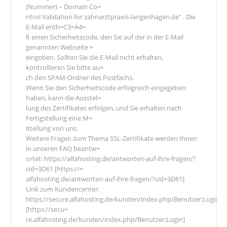
(Nummer) – Domain Co=
ntrol Validation for zahnarztpraxis-langenhagen.de“ . Die
E-Mail enth=C3=A4=
lt einen Sicherheitscode, den Sie auf der in der E-Mail
genannten Webseite =
eingeben. Sollten Sie die E-Mail nicht erhalten,
kontrollieren Sie bitte au=
ch den SPAM-Ordner des Postfachs.
Wenn Sie den Sicherheitscode erfolgreich eingegeben
haben, kann die Ausstel=
lung des Zertifikates erfolgen, und Sie erhalten nach
Fertigstellung eine M=
itteilung von uns.
Weitere Fragen zum Thema SSL-Zertifikate werden Ihnen
in unseren FAQ beantw=
ortet: https://alfahosting.de/antworten-auf-ihre-fragen/?
cid=3D61 [https://=
alfahosting.de/antworten-auf-ihre-fragen/?cid=3D61]
Link zum Kundencenter:
https://secure.alfahosting.de/kunden/index.php/Benutzer:Login
[https://secu=
re.alfahosting.de/kunden/index.php/Benutzer:Login]