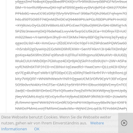
y8ggzZmFN4kqXQppBbedfPEKlQH/Tr9RK8UxrpB8PiGFNSn9sueqxmT
BM+1HorRU9fjnmuQKHsJFaTB55Ege6LvyBVUjkPEd+DKt277Ofma2o
PPkb8G+evuCC9EzDRjI7J5/y5IVBYxxF3l98a7SQh296zEFqhqm7OUZp
h6Ld50TSO85T74QnMZhIDCsQ94469PtLkPGLRBDPUPkPHrcKl294mf
+XYj8UxLOyGLDEtV88otL6EUPEcEwcTQ8uOJWGh/BAHBMSg1cM+p
5PZ9z3niexmjOiQ76deNaELvyvl4/5vpSCU5k2Ca+1tOfnjx7ZHUCyGFg0
m9229wo+/HamKJvn3hyJl+m73XMx74iny8BFQg7e/nIq3qTyeJLyz/X
qgecOL9zl+4X+XmGvu+2fZdEXVHOc10pFHXZ9PdcwtPQWSw60OY7
+h5/sbR2gOywVp2EGcMKD9hfCKWr+Ser/tFKkn13HJ4kTXDnfqkVrur
goKqx4a5K9fm35NFq9fsndHUJTRuFKRfnjpnu9DWuKVt+8UU0ZpXB
WukEUUHWbD0jn7GMupz4EiQr8jAOjSkPi1cdls9UjV/+2iW+A5PapF8
vyfCN6h6XTIP31C0+nC8INvHqEewdfcl+YweCsm+QLLzAl3HDVySxr
qV7Eg4lUPqzFsWb13jfTDBpCCZLsDRhjT9eR1krfrFP/+VbJtRonLjjRvc
kKy7V6jQRF+WNWhWeixh1NR1QgaaUCM3/OfV9CpV130FvGps6ERH
SO5b0vcNi4iXz1hGTSe+GMI21p5tY81PfrHDbucI66J6VEmyEnTCBya
2adJC+0xdKl81Dr0oG75s1QRuetx7oqZsRYN3KXW8jnq3jcmUp8y27
j9eyVtGMtLKqSLYJCcGytcflo1XjfpAsE8DMP3fKR63H9D+2UwM5m
jfLRmmHgmFWiK92YiHGn0fCSQrIsP61IK0pItuyy88xlN3pHO9FbGj
NMOcPMmLvoIJTMRimGswkcMx+WjNIC2nLqd3LTEYc66KZAePp54h
QiS7fd9l+Wj1cejEXVHnnnjVDktWHZGP6smaSZa1eq5TQaHWKz21IV
Diese Webseite benutzt Cookies. Wenn Sie die Webseite weiter
4RJVwEIDYyXJsiOKYuHgxJIzGfZGtOAEj1dYJlqFZJ+kAhgyqXoTOGOnrR
nutzen, gehen wir von Ihrem Einverständnis aus.
Weitere
fX+sEOTRUzfIRyXEJ7EATqJnDsd33f+g8rK+RdbC1j0XhfBVRbKNieD2
Informationen
OK
qapwjgjoKdJgWJNx3HhWPlozMMly49eKuu9xibXzVczd6Dc/nYRnqE