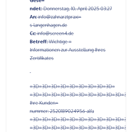
Gese=
ndet:
Donnerstag, 10. April 2025 03:27
An:
info@zahnarztpraxi=
s-langenhagen.de
Cc:
info@screen4.de
Betreff:
Wichtige =
Informationen zur Ausstellung Ihres
Zertifikates
=3D=3D=3D=3D=3D=3D=3D=3D=3D=
=3D=3D=3D=3D=3D=3D=3D=3D=3D=3D=3D
Ihre Kunden=
nummer: 2520189024956-alfa
=3D=3D=3D=3D=3D=3D=3D=3D=3D=3D=3D
=3D=3D=3D=3D=3D=3D=3D=3D=3D=3D=3D