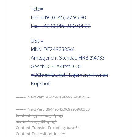
Tele=
fon: +49 (0345) 27 95 80
Fax: +49 (0345) 680 04 99
USt-=
IdNr.: DE249338561
Amtsgericht Stendal, HRB 214733
Gesch=C3=A4ftsf=C3=
=BChrer: Daniel Hagemeier, Florian
Kopshoff
——=_NextPart_9244974.969995960353–
——=_NextPart_39449545.969995960353
Content-Type: image/png;
name=“image001.png“
Content-Transfer-Encoding: base64
Content-Disposition: inline;