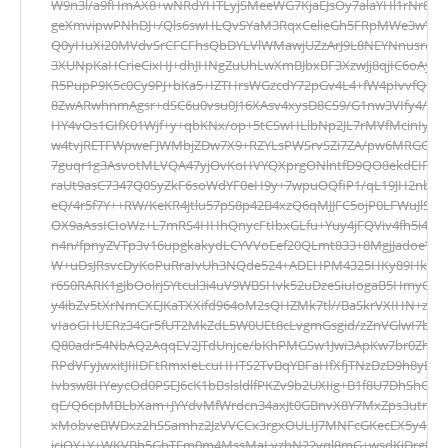
W9n3l/a9fHmAX8+wNRdYHTLyjSMeeWG7KjaEJsOy7alaYHl1rNr8j
geXmvipwPNhDJ+/Qls6swHLQvSYaM3RqxCelieGh5FRpMWe3wYtEp
Q0yHuXi20MVdvSrCFCFhsQbDYLVlWMawjUZzArJ9L8NEYNnusreR
3XUNpKaHCrieCixHJ+dhJHNgZuUhLwXmBJbxBF3XzwJj8qjIC6oAyDz
R5PupP9K5c0Cy9PJ+bKa5+IZTHrsWGzcdY72pGv4L4+fW4pIvvfQNa
8ZwARwhnmAgsr+dSC6u0vsu0J16XAsv4xysD8CS9/G1nw3VIfy4/iK
HY4vOs1GIfX01Wjf+y+qbKNx/op+5tCSwHLlbNp2JL7rMVfMcinIy
w4tvjRETFWpweFJWMbjZDw7X9+RZYLsPWSrvSZi7ZA/pw6MRGGo4H
7guqr1g3AsvotMLVQA47yjOvKoHVYQXprgONlntfD9QO8ekdEIF/
raUt9asC7347Q0SyZkF6soWdYF0eH9y+7wpuOQfiP1/qL19JH2nbBf
eQ/4r5f7Y++RW/KeKR4jtlu57pS8p42B4xzQ6qMJJFC5ojP0LFWuJlSxn
OX9aAssICIoWz+L7mRS4HHhQnycFtIbxGLfu+Yuy4jFQViv4fh5i4u
n4n/fpnyZVTp3v16upgkakydLCYVVoEef20QLmt833+8MgjJadoeY/7
W+uDsJRsvcDyKoPuRraIvUh3NQde524+ADEHPM4325HKy89HkVGh
r6S0RARK1gJbOolrjSYtcul3i4uV9WBSHvk52uDzeSiuIogaB5HmyQ0F
y4ibZv5tXrNmCXEJKaTXXifd964oM2sQHZMk7tl//BaSkrVXIHN+zVU
vIaoGHUERz34Gr5fUT2MkZdL5W0UEt8cLvgmGsgid/zZnVGlwI7b
Q80adr54NbAQ2AqqEV2JTdUnjce/bKhPMGSw1Jwi3ApKw7br0Zh3LB
RPdVFyJwxitJIiIDFtRmxIeLcuHHTS2TvBqYBFaHfXfjTNzDzD9h8yBd
Ivbsw8HYeycOd0PSEJ6cK1bBslsldlfPKZv9b2UXIig+B1f8U7DhShQm
qE/Q6cpMBLbXam+JYYdvMfWrdcn34axJt0GBnvX8Y7MxZps3utm7Cc
xMobveBWDxz2hSSamhz2JzVVCCx3rgxOULIJ7MNFcGKecEX5y4FAR
jciQY+Y+WKVBh5GbTEm0m4MssMaLvzhN22vql8mG+wsdKjDrgL/w