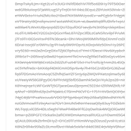
BmpTsAylLJm+Kgt2LvFo3UGHNRfD8d1iV7Rf5o6B9Hy79T5i0Oer+
wdGRbluIiopSFJaWILugSFyTnJOHVHl4sLBEquLZBYUoKS0Vxk+ZBQ
eYWVBcto1HuNZMLIlio21Bxd7KX5MWUyodEv+wPEgb5r7/dgjA5hk
xVT9raVyI8QnsfqnvzmFaotaWhlCKzA+eL8weMIq8ffUBVfx1xpUZ3
w89la47LWxKU8jvqop8ZEQU7ZqufOGFsevjb/N3II05q/ckkpKbxdD
nLdT/LWb4ICY2GSs2nQGcxYfwL87/IZpc3fBLzCaNSRcvilpFP/uMAv
j7Fs9TH0GSoVIsvP8TN38cank+DhHWoijW99MRVfdpEKnmFcsDP+2
6D/aHsscj6Fz/0WYu3g/PHwly0W9YOp/tLKDoJxMz5OIn/Hy26PEtAV
v/y5E60+mii2eZnGrgOXxTZj6CRphuLcFYmH7DecxHNv6iXypbcN560
2lRbSz7+2iB5ixqSzBw821qaUomITkCn/voZgRfaSTaBSsGyLv6SmE
XX0eVq4/KW9J6Crz62xZd2ZUFuzt4FS5cH1oT/oRLlg1nm2tL4SQcIk
oC5YNfYe0c+bKXi6pf4DKlCmXD5p/6v4y7h41bC2/dDrD/G36ZvaRp
fq6f7DSmAoYimAoqC5ZhfNJSwYZFSrrjy6pZWQVPKetzqlmw5y6b6pFP
xUYeeiyW58G0PgyDC/bPlYcMJj5bfDSBamhk5eQi//Xyk2ps28+nir8M
K8Ynejrqe1LWFGxWTj5GTjaceGwuDJzrpmC5EEtkHZRRWlZKfL1PbK
qAhzF+0RBfttd2lp2xPNJaktLC7B/mP6CVFG+17S1HtVBctQC6YJx6
74gC4IJ8/YPxaNxcuu6/VDO7jP5jpAbqzCWp2i5ba5jBMxdNtYX/fG
nzG0VmcwRTz9xjAxHa7GV13mUN54NnYIessaQ0y83uyTOZkbXw
WLTqqLxlCB5r4DLs5eghFWwPR4l8e9FfG2qOwRsk4WQjOlGwWtLa
bmw+pZi0PGFE15cka9x2aflCXWDmAamzxalRUGLuI1Owm65G44Sb
qEAULB9UdkZtrfmDHyZ+O1Cz0TFzYKmWVspZOzusEyvslHLstUr
K8NZr0R4x9SfaZLDLmofBvcHMak5okfa1d4dC06E4rJvMpVBNun9a