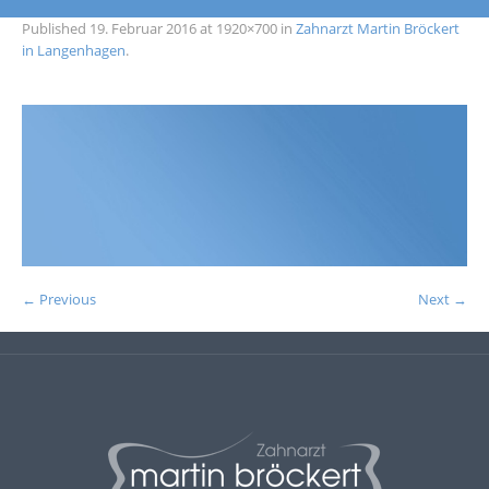
Published
19. Februar 2016
at 1920×700 in
Zahnarzt Martin Bröckert
in Langenhagen
.
← Previous
Next →